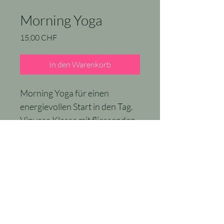
Morning Yoga
Preis
15,00 CHF
In den Warenkorb
Morning Yoga für einen 
energievollen Start in den Tag. 
Vinyasa Klasse mit fliessenden 
Bewegungen aber auch 
entspannenden Dehnungen.
Impressum
Datenschutz
Newsletter