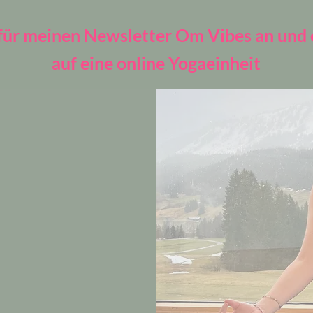
für meinen Newsletter Om Vibes an und
auf eine online Yogaeinheit