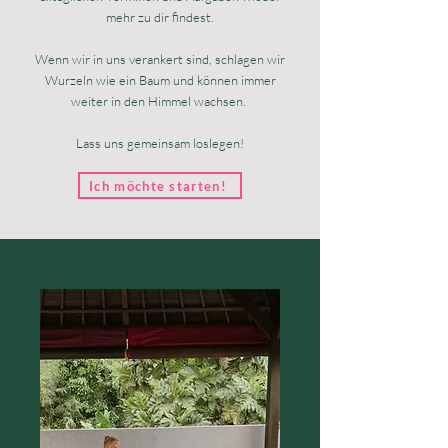
mehr zu dir findest.
Wenn wir in uns verankert sind, schlagen wir
Wurzeln wie ein Baum und können immer
weiter in den Himmel wachsen.
Lass uns gemeinsam loslegen!
Ich möchte starten!
Yoga