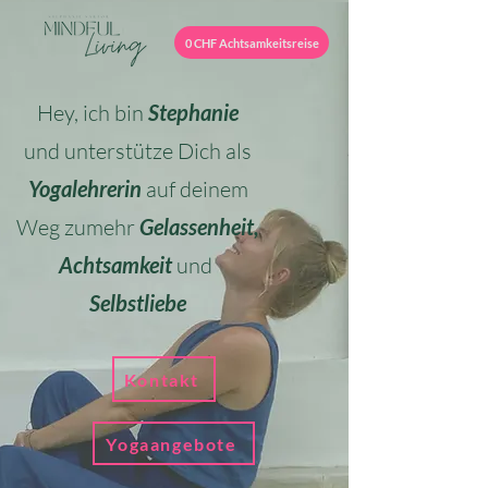
0 CHF Achtsamkeitsreise
Hey, ich bin
Stephanie
und unterstütze Dich als
Yogalehrerin
auf
deinem
Weg zumehr
Gelassenheit,
Achtsamkeit
und
Selbstliebe
Kontakt
Yogaangebote