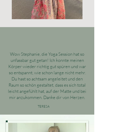
Wow Stephanie, die Yoga Session hat so
unfassbar gut getan! Ich konnte meinen
Körper wieder richtig gut spüren und war
so entspannt, wie schon lange nicht mehr.
Du hast so achtsam angeleitet und den
Raum so schön gestaltet, dass es sich total
leicht angefühlt hat, auf der Matte und bei
mir anzukommen. Danke dir von Herzen.
TERESA