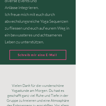
diverse Events und
Anlässe
integr
ieren.
Ich freue mich mit euch durch
abwechslungsreiche Yoga Sequenzen
zu fliessen und euch auf eurem Weg in
ein bewussteres und achtsameres
Leben zu unterstützen.
Schreib mir eine E-Mail
Vielen Dank für die wunderschöne
Yogastunde am Morgen. Du hast es
geschafft ganz viel Ruhe und Tiefe in der
Gruppe zu kreieren und eine Atmosphäre
des Entspannens zu erscahffen. Vor allem