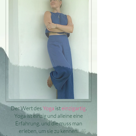
Der Wert des
Yoga
ist
einzigartig
.
Yoga ist einzig und alleine eine
Erfahrung, und die muss man
erleben, um sie zu kennen.