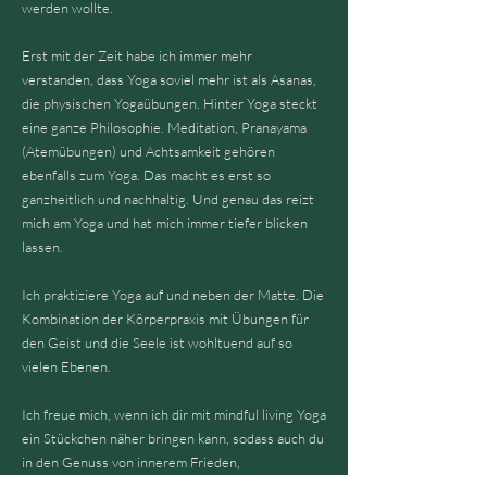
werden wollte.
Erst mit der Zeit habe ich immer mehr
verstanden, dass Yoga soviel mehr ist als Asanas,
die physischen Yogaübungen. Hinter Yoga steckt
eine ganze Philosophie. Meditation, Pranayama
(Atemübungen) und Achtsamkeit gehören
ebenfalls zum Yoga. Das macht es erst so
ganzheitlich und nachhaltig. Und genau das reizt
mich am Yoga und hat mich immer tiefer blicken
lassen.
Ich praktiziere Yoga auf und neben der Matte. Die
Kombination der Körperpraxis mit Übungen für
den Geist und die Seele ist wohltuend auf so
vielen Ebenen.
Ich freue mich, wenn ich dir mit mindful living Yoga
ein Stückchen näher bringen kann, sodass auch du
in den Genuss von innerem Frieden,
Gelassenheit, Wohlbefinden und Selbstliebe