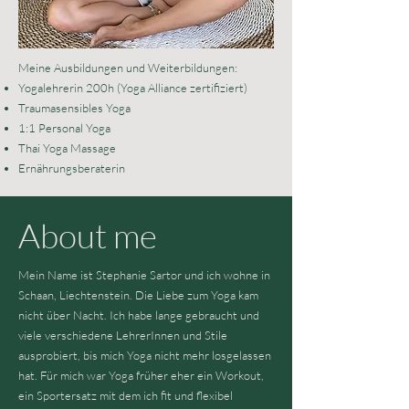
Meine Ausbildungen und Weiterbildungen:
Yogalehrerin 200h (Yoga Alliance zertifiziert)
Traumasensibles Yoga
1:1 Personal Yoga
Thai Yoga Massage
Ernährungsberaterin
About me
Mein Name ist Stephanie Sartor und ich wohne in
Schaan, Liechtenstein. Die Liebe zum Yoga kam
nicht über Nacht. Ich habe lange gebraucht und
viele verschiedene LehrerInnen und Stile
ausprobiert, bis mich Yoga nicht mehr losgelassen
hat. Für mich war Yoga früher eher ein Workout,
ein Sportersatz mit dem ich fit und flexibel